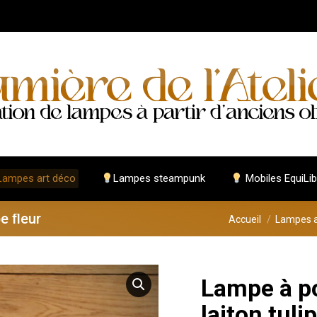
ampes art déco
Lampes steampunk
Mobiles EquiLib
e fleur
Vous êtes ici :
Accueil
Lampes a
Lampe à p
laiton tuli