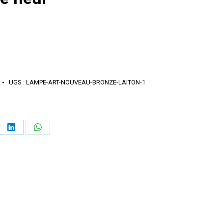
UGS :
LAMPE-ART-NOUVEAU-BRONZE-LAITON-1
ager
Partager
Partager
sur
sur
erest
LinkedIn
WhatsApp