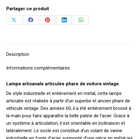
Partager ce produit
Partager
Partager
Partager
Partager
Partager
sur
sur
sur
sur
sur
X
Facebook
Pinterest
LinkedIn
WhatsApp
Description
Informations complémentaires
Lampe artisanale articulée phare de voiture vintage
De style industrielle et entièrement en métal, cette lampe
articulée est réalisée à partir d’un superbe et ancien phare de
véhicule vintage. Des années 60, il a été entièrement brossé à
la main pour faire apparaître la belle patine de l’acier. Grace à
un système à articulation, il est orientable en inclinaison et
latéralement. Le socle est constitué d’un volant de vanne
industrielle en fonte d’acier surmonté d’une pièce en métal qui