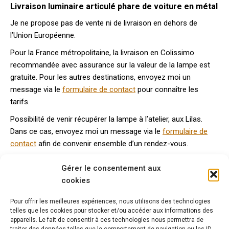
Livraison luminaire articulé phare de voiture en métal
Je ne propose pas de vente ni de livraison en dehors de
l’Union Européenne.
Pour la France métropolitaine, la livraison en Colissimo
recommandée avec assurance sur la valeur de la lampe est
gratuite. Pour les autres destinations, envoyez moi un
message via le
formulaire de contact
pour connaître les
tarifs.
Possibilité de venir récupérer la lampe à l’atelier, aux Lilas.
Dans ce cas, envoyez moi un message via le
formulaire de
contact
afin de convenir ensemble d’un rendez-vous.
Délais de livraison : 5 à 8 jours à partir de la date de réception
Gérer le consentement aux
du règlement intégral.
cookies
Pour offrir les meilleures expériences, nous utilisons des technologies
telles que les cookies pour stocker et/ou accéder aux informations des
Vous aimerez peut-être aussi…
appareils. Le fait de consentir à ces technologies nous permettra de