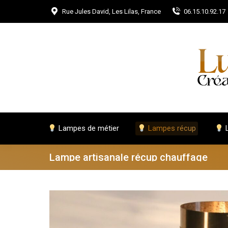
Rue Jules David, Les Lilas, France
06.15.10.92.17
Lampes de métier
Lampes récup
L
Lampe artisanale récup chauffage