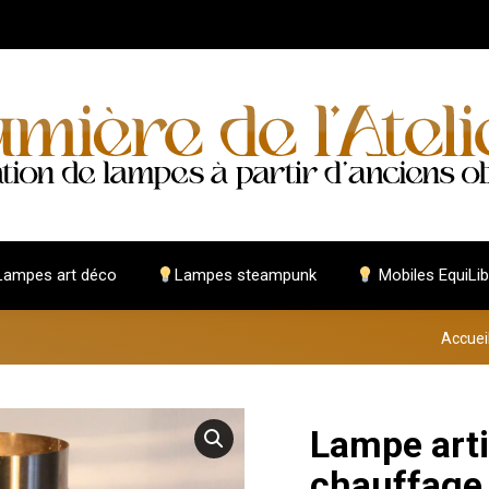
ampes art déco
Lampes steampunk
Mobiles EquiLib
Vous êt
Accuei
Lampe arti
chauffage