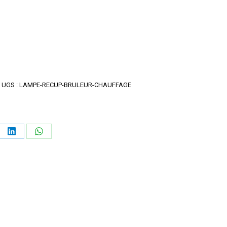
UGS :
LAMPE-RECUP-BRULEUR-CHAUFFAGE
ager
Partager
Partager
sur
sur
erest
LinkedIn
WhatsApp