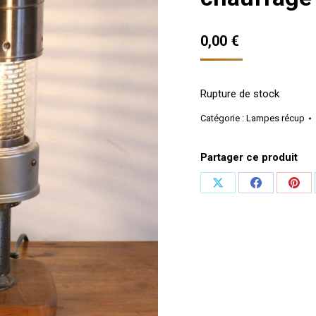
0,00
€
Rupture de stock
Catégorie :
Lampes récup
Partager ce produit
Partager
Partager
Part
sur
sur
sur
X
Facebook
Pint