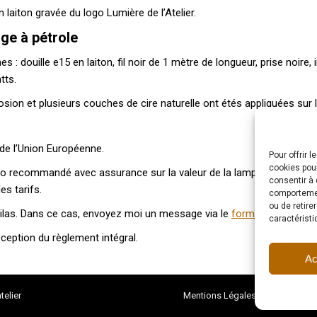
 laiton gravée du logo Lumière de l’Atelier.
ge à pétrole
: douille e15 en laiton, fil noir de 1 mètre de longueur, prise noire, 
tts.
ion et plusieurs couches de cire naturelle ont étés appliquées sur le
 de l’Union Européenne.
Pour offrir 
cookies pour
imo recommandé avec assurance sur la valeur de la lampe est gratuit
consentir à 
es tarifs.
comportement
ou de retire
ux Lilas. Dans ce cas, envoyez moi un message via le
formulaire de con
caractéristi
réception du règlement intégral.
Ac
telier
Mentions Légales
Conditions 