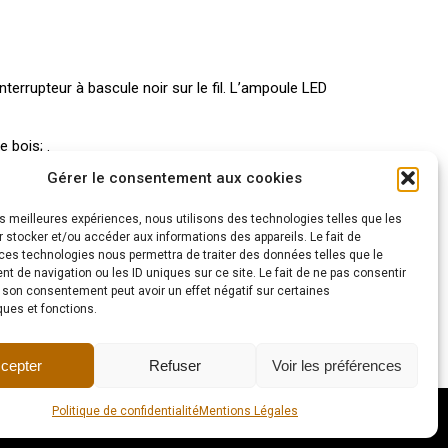
interrupteur à bascule noir sur le fil. L’ampoule LED
 bois; .
Gérer le consentement aux cookies
les meilleures expériences, nous utilisons des technologies telles que les
 stocker et/ou accéder aux informations des appareils. Le fait de
e. Pour les autres destinations, envoyez moi un
ces technologies nous permettra de traiter des données telles que le
 de navigation ou les ID uniques sur ce site. Le fait de ne pas consentir
r son consentement peut avoir un effet négatif sur certaines
tact
afin de convenir ensemble d’un rendez-vous.
ques et fonctions.
cepter
Refuser
Voir les préférences
Politique de confidentialité
Mentions Légales
générales de ventes
Politique de confidentialité
Contact