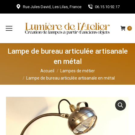
Rue Jules David, Les Lilas, France
06.15.10.92.17
0
Lampe de bureau articulée artisanale
en métal
Vous êtes ici :
Accueil
Lampes de métier
Lampe de bureau articulée artisanale en métal