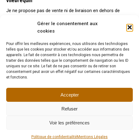
vilebrequin
Je ne propose pas de vente ni de livraison en dehors de
l’Union Européenne.
Gérer le consentement aux
Pour la France métropolitaine, la livraison en Colissimo
cookies
recommandée avec assurance sur la valeur de la lampe est
gratuite. Pour les autres destinations, envoyez moi un
Pour offrir les meilleures expériences, nous utilisons des technologies
telles que les cookies pour stocker et/ou accéder aux informations des
message via le
formulaire de contact
pour connaître les
appareils. Le fait de consentir à ces technologies nous permettra de
tarifs.
traiter des données telles que le comportement de navigation ou les ID
uniques sur ce site. Le fait de ne pas consentir ou de retirer son
Possibilité de venir récupérer la lampe à l’atelier, aux Lilas.
consentement peut avoir un effet négatif sur certaines caractéristiques
Dans ce cas, envoyez moi un message via le
formulaire de
et fonctions.
contact
afin de convenir ensemble d’un rendez-vous.
Délais de livraison : 5 à 8 jours à partir de la date de réception
Accepter
du règlement intégral.
Refuser
Voir les préférences
Tous droits réservés I Copyright 2023-2024 I Lumieredelatelier
Politique de confidentialité
Mentions Légales