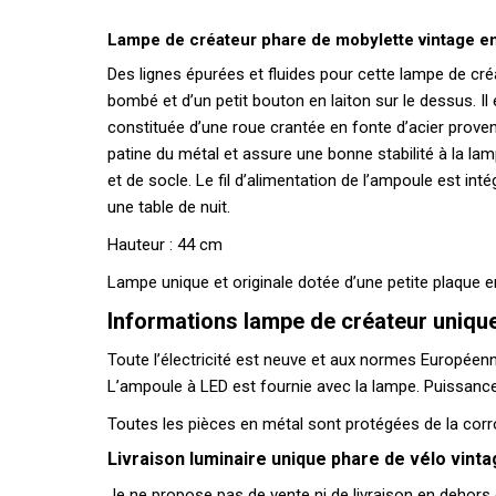
Lampe de créateur phare de mobylette vintage e
Des lignes épurées et fluides pour cette lampe de créa
bombé et d’un petit bouton en laiton sur le dessus. Il 
constituée d’une roue crantée en fonte d’acier provena
patine du métal et assure une bonne stabilité à la lam
et de socle. Le fil d’alimentation de l’ampoule est in
une table de nuit.
Hauteur : 44 cm
Lampe unique et originale dotée d’une petite plaque en
Informations lampe de créateur unique
Toute l’électricité est neuve et aux normes Européennes :
L’ampoule à LED est fournie avec la lampe. Puissan
Toutes les pièces en métal sont protégées de la corro
Livraison luminaire unique phare de vélo vint
Je ne propose pas de vente ni de livraison en dehors