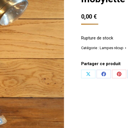
0,00
€
Rupture de stock
Catégorie :
Lampes récup
Partager ce produit
Partager
Partager
Part
sur
sur
sur
X
Facebook
Pint