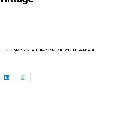
UGS :
LAMPE-CREATEUR-PHARE-MOBYLETTE-VINTAGE
ager
Partager
Partager
sur
sur
erest
LinkedIn
WhatsApp