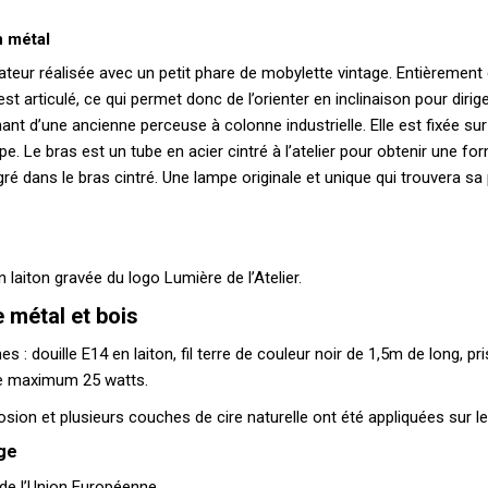
n métal
teur réalisée avec un petit phare de mobylette vintage. Entièrement en
est articulé, ce qui permet donc de l’orienter en inclinaison pour diri
nt d’une ancienne perceuse à colonne industrielle. Elle est fixée sur
pe. Le bras est un tube en acier cintré à l’atelier pour obtenir une 
tégré dans le bras cintré. Une lampe originale et unique qui trouvera 
 laiton gravée du logo Lumière de l’Atelier.
 métal et bois
 douille E14 en laiton, fil terre de couleur noir de 1,5m de long, prise 
ce maximum 25 watts.
sion et plusieurs couches de cire naturelle ont été appliquées sur le
age
 de l’Union Européenne.