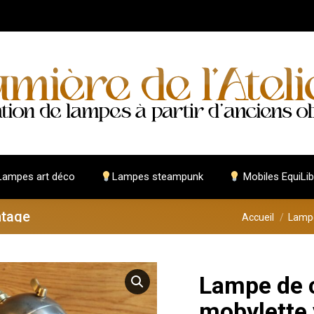
ampes art déco
Lampes steampunk
Mobiles EquiLib
ntage
Vous êtes ici :
Accueil
Lamp
Lampe de 
mobylette 