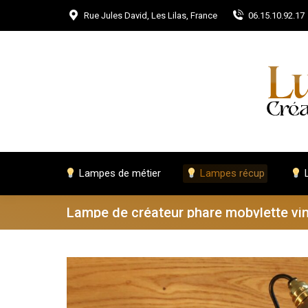
Rue Jules David, Les Lilas, France
06.15.10.92.17
Lampes de métier
Lampes récup
L
Lampe de créateur phare mobylette vi