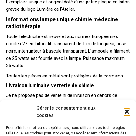
Exemplaire unique et original doté d’une petite plaque en laiton
gravée du logo Lumière de l’Atelier.
Informations lampe unique chimie médecine
radiothérapie
Toute l’électricité est neuve et aux normes Européennes :
douille e27 en laiton, fil transparent de 1 m de longueur, prise
noire, interrupteur à bascule transparent. L’ampoule à filament
de 25 watts est fournie avec la lampe. Puissance maximum
25 watts.
Toutes les pièces en métal sont protégées de la corrosion.
Livraison luminaire verrerie de chimie
Je ne propose pas de vente ni de livraison en dehors de
l’Union Européenne.
Gérer le consentement aux
Pour la France métropolitaine, la livraison en Colissimo
cookies
recommandée avec assurance sur la valeur de la lampe est
gratuite. Pour les autres destinations, envoyez moi un
Pour offrir les meilleures expériences, nous utilisons des technologies
telles que les cookies pour stocker et/ou accéder aux informations des
message via le
formulaire de contact
pour connaître les