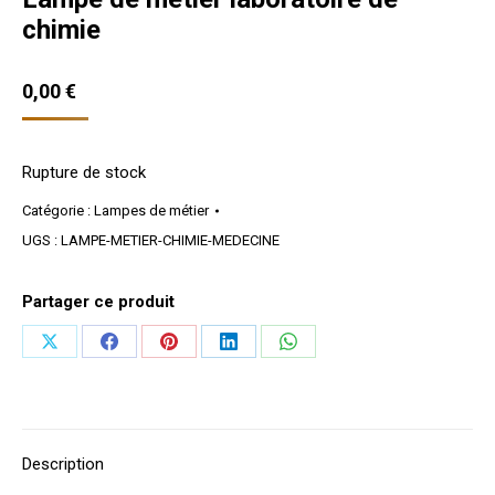
chimie
0,00
€
Rupture de stock
Catégorie :
Lampes de métier
UGS :
LAMPE-METIER-CHIMIE-MEDECINE
Partager ce produit
Partager
Partager
Partager
Partager
Partager
sur
sur
sur
sur
sur
X
Facebook
Pinterest
LinkedIn
WhatsApp
Description