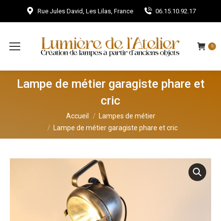
Rue Jules David, Les Lilas, France
06.15.10.92.17
0
Lampe de métier garagiste phare et
cric
Vous êtes ici :
Accueil
Lampes de métier
Lampe de métier garagiste phare et cric