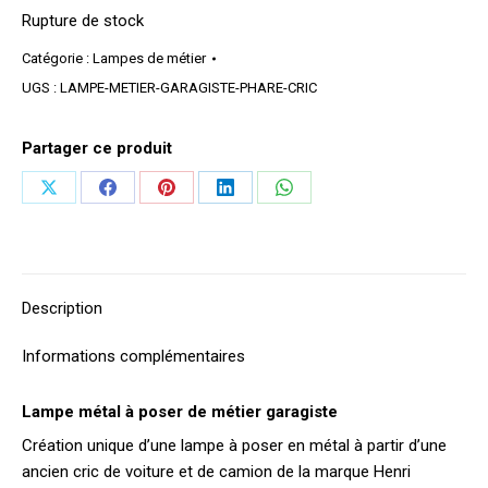
Rupture de stock
Catégorie :
Lampes de métier
UGS :
LAMPE-METIER-GARAGISTE-PHARE-CRIC
Partager ce produit
Partager
Partager
Partager
Partager
Partager
sur
sur
sur
sur
sur
X
Facebook
Pinterest
LinkedIn
WhatsApp
Description
Informations complémentaires
Lampe métal à poser de métier garagiste
Création unique d’une lampe à poser en métal à partir d’une
ancien cric de voiture et de camion de la marque Henri