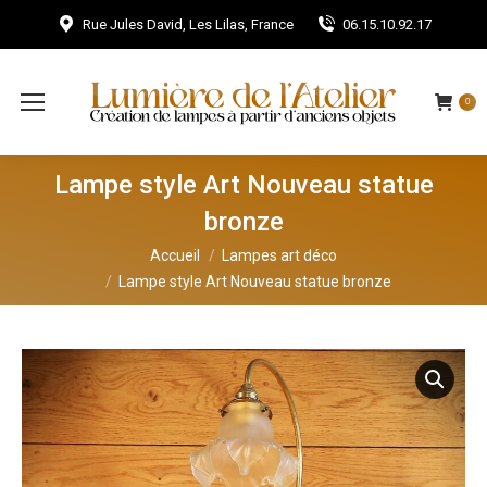
Rue Jules David, Les Lilas, France
06.15.10.92.17
0
Lampe style Art Nouveau statue
bronze
Vous êtes ici :
Accueil
Lampes art déco
Lampe style Art Nouveau statue bronze