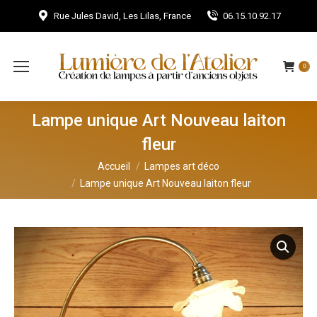
Rue Jules David, Les Lilas, France
06.15.10.92.17
0
Lampe unique Art Nouveau laiton
fleur
Vous êtes ici :
Accueil
Lampes art déco
Lampe unique Art Nouveau laiton fleur