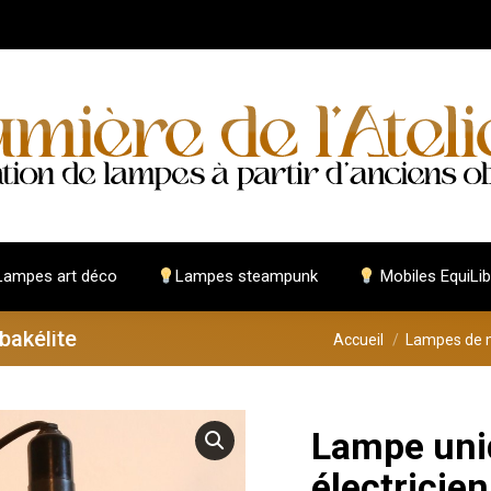
ampes art déco
Lampes steampunk
Mobiles EquiLib
bakélite
Vous êtes ici :
Accueil
Lampes de 
Lampe uni
électricien