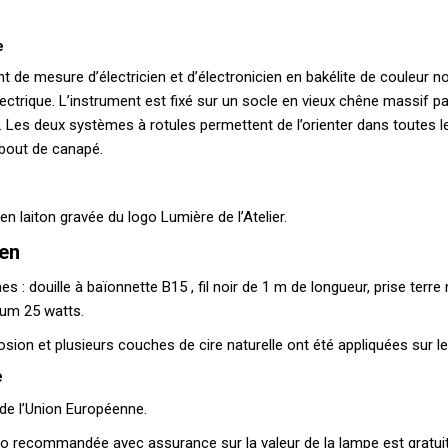
e
t de mesure d’électricien et d’électronicien en bakélite de couleur n
ctrique. L’instrument est fixé sur un socle en vieux chêne massif pati
 Les deux systèmes à rotules permettent de l’orienter dans toutes le
 bout de canapé.
en laiton gravée du logo Lumière de l’Atelier.
ien
: douille à baïonnette B15 , fil noir de 1 m de longueur, prise terre n
mum 25 watts.
sion et plusieurs couches de cire naturelle ont été appliquées sur le
e
 de l’Union Européenne.
imo recommandée avec assurance sur la valeur de la lampe est gratui