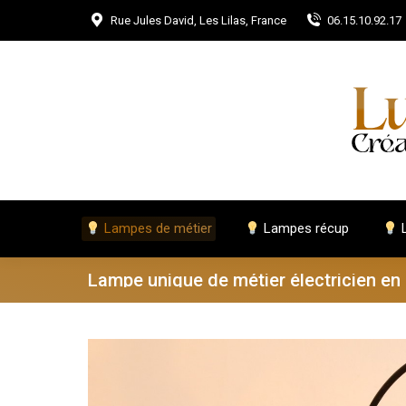
Rue Jules David, Les Lilas, France
06.15.10.92.17
Lampes de métier
Lampes récup
L
Lampe unique de métier électricien en 