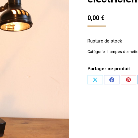
0,00
€
Rupture de stock
Catégorie :
Lampes de métie
Partager ce produit
Partager
Partager
Part
sur
sur
sur
X
Facebook
Pint