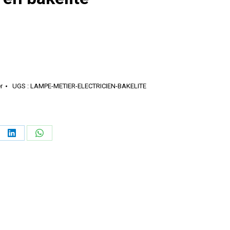
r
UGS :
LAMPE-METIER-ELECTRICIEN-BAKELITE
ager
Partager
Partager
sur
sur
erest
LinkedIn
WhatsApp