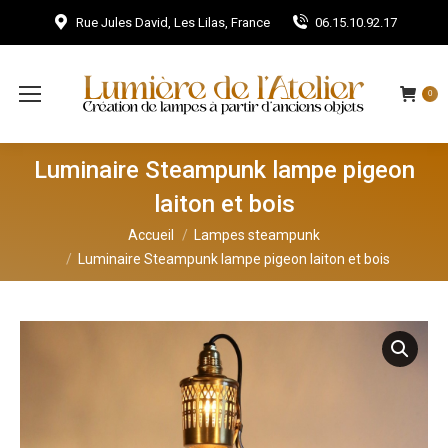
Rue Jules David, Les Lilas, France
06.15.10.92.17
0
Luminaire Steampunk lampe pigeon
laiton et bois
Vous êtes ici :
Accueil
Lampes steampunk
Luminaire Steampunk lampe pigeon laiton et bois