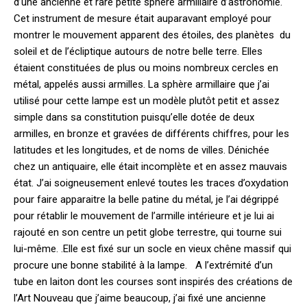
d’une ancienne et rare petite sphère armillaire d’astronomie.
Cet instrument de mesure était auparavant employé pour
montrer le mouvement apparent des étoiles, des planètes du
soleil et de l’écliptique autours de notre belle terre. Elles
étaient constituées de plus ou moins nombreux cercles en
métal, appelés aussi armilles. La sphère armillaire que j’ai
utilisé pour cette lampe est un modèle plutôt petit et assez
simple dans sa constitution puisqu’elle dotée de deux
armilles, en bronze et gravées de différents chiffres, pour les
latitudes et les longitudes, et de noms de villes. Dénichée
chez un antiquaire, elle était incomplète et en assez mauvais
état. J’ai soigneusement enlevé toutes les traces d’oxydation
pour faire apparaitre la belle patine du métal, je l’ai dégrippé
pour rétablir le mouvement de l’armille intérieure et je lui ai
rajouté en son centre un petit globe terrestre, qui tourne sui
lui-même. .Elle est fixé sur un socle en vieux chêne massif qui
procure une bonne stabilité à la lampe. A l’extrémité d’un
tube en laiton dont les courses sont inspirés des créations de
l’Art Nouveau que j’aime beaucoup, j’ai fixé une ancienne