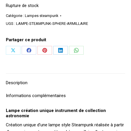
Rupture de stock
Catégorie :
Lampes steampunk
UGS :
LAMPE-STEAMPUNK-SPHERE-ARMILLAIRE
Partager ce produit
Partager
Partager
Partager
Partager
Partager
sur
sur
sur
sur
sur
X
Facebook
Pinterest
LinkedIn
WhatsApp
Description
Informations complémentaires
Lampe création unique instrument de collection
astronomie
Création unique d’une lampe style Steampunk réalisée à partir