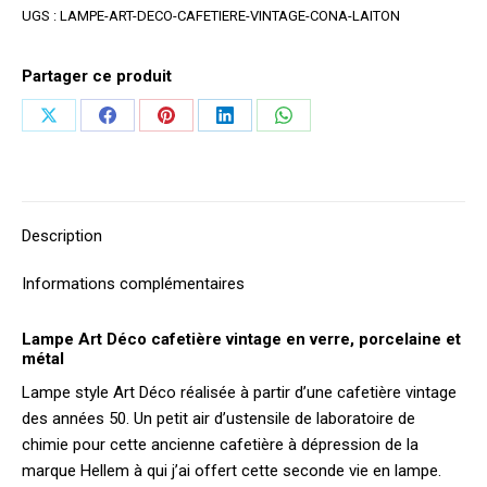
UGS :
LAMPE-ART-DECO-CAFETIERE-VINTAGE-CONA-LAITON
Partager ce produit
Partager
Partager
Partager
Partager
Partager
sur
sur
sur
sur
sur
X
Facebook
Pinterest
LinkedIn
WhatsApp
Description
Informations complémentaires
Lampe Art Déco cafetière vintage en verre, porcelaine et
métal
Lampe style Art Déco réalisée à partir d’une cafetière vintage
des années 50. Un petit air d’ustensile de laboratoire de
chimie pour cette ancienne cafetière à dépression de la
marque Hellem à qui j’ai offert cette seconde vie en lampe.