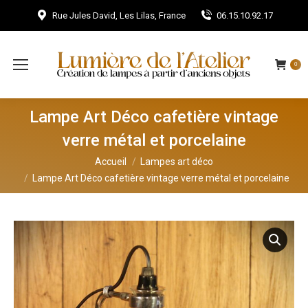
Rue Jules David, Les Lilas, France
06.15.10.92.17
0
Lampe Art Déco cafetière vintage
verre métal et porcelaine
Vous êtes ici :
Accueil
Lampes art déco
Lampe Art Déco cafetière vintage verre métal et porcelaine