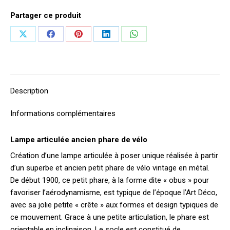
Partager ce produit
Partager
Partager
Partager
Partager
Partager
sur
sur
sur
sur
sur
X
Facebook
Pinterest
LinkedIn
WhatsApp
Description
Informations complémentaires
Lampe articulée ancien phare de vélo
Création d’une lampe articulée à poser unique réalisée à partir
d’un superbe et ancien petit phare de vélo vintage en métal.
De début 1900, ce petit phare, à la forme dite « obus » pour
favoriser l’aérodynamisme, est typique de l’époque l’Art Déco,
avec sa jolie petite « crête » aux formes et design typiques de
ce mouvement. Grace à une petite articulation, le phare est
orientable en inclinaison. Le socle est constitué de