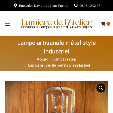
Rue Jules David, Les Lilas, France
06.15.10.92.17
0
Lampe artisanale métal style
industriel
Vous êtes ici :
Accueil
Lampes récup
Lampe artisanale métal style industriel