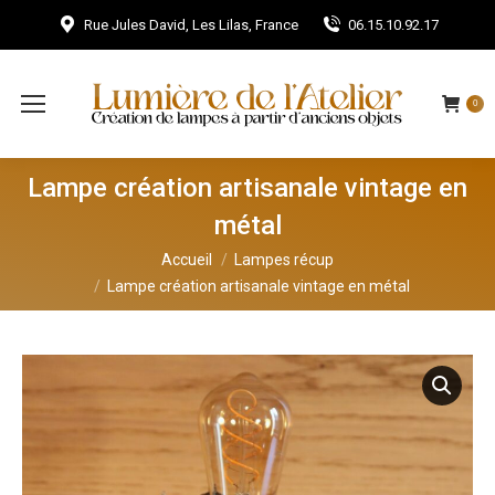
Rue Jules David, Les Lilas, France
06.15.10.92.17
0
Lampe création artisanale vintage en
métal
Vous êtes ici :
Accueil
Lampes récup
Lampe création artisanale vintage en métal