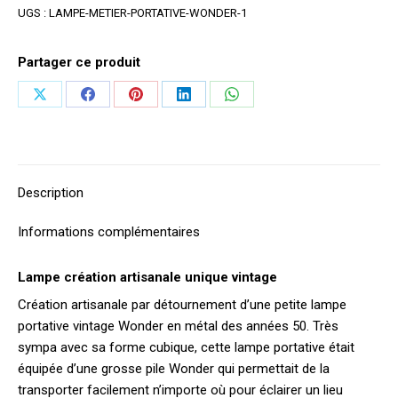
UGS :
LAMPE-METIER-PORTATIVE-WONDER-1
Partager ce produit
Partager
Partager
Partager
Partager
Partager
sur
sur
sur
sur
sur
X
Facebook
Pinterest
LinkedIn
WhatsApp
Description
Informations complémentaires
Lampe création artisanale unique vintage
Création artisanale par détournement d’une petite lampe
portative vintage Wonder en métal des années 50. Très
sympa avec sa forme cubique, cette lampe portative était
équipée d’une grosse pile Wonder qui permettait de la
transporter facilement n’importe où pour éclairer un lieu