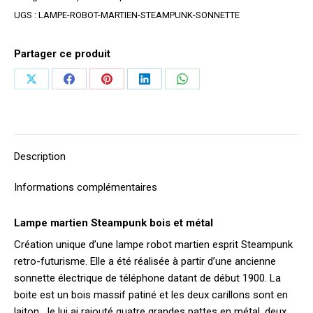
UGS :
LAMPE-ROBOT-MARTIEN-STEAMPUNK-SONNETTE
Partager ce produit
Partager
Partager
Partager
Partager
Partager
sur
sur
sur
sur
sur
X
Facebook
Pinterest
LinkedIn
WhatsApp
Description
Informations complémentaires
Lampe martien Steampunk bois et métal
Création unique d’une lampe robot martien esprit Steampunk
retro-futurisme. Elle a été réalisée à partir d’une ancienne
sonnette électrique de téléphone datant de début 1900. La
boite est un bois massif patiné et les deux carillons sont en
laiton. Je lui ai rajouté quatre grandes pattes en métal, deux