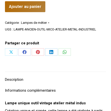
Ajouter au panier
Catégorie :
Lampes de métier
UGS :
LAMPE-ANCIEN-OUTIL-MICO-ATELIER-METAL-INDUSTRIEL
Partager ce produit
Partager
Partager
Partager
Partager
Partager
sur
sur
sur
sur
sur
X
Facebook
Pinterest
LinkedIn
WhatsApp
Description
Informations complémentaires
Lampe unique outil vintage atelier métal indus
Création unique et signée, cette lampe a été réalisée à partir