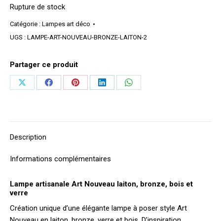
Rupture de stock
Catégorie :
Lampes art déco
UGS :
LAMPE-ART-NOUVEAU-BRONZE-LAITON-2
Partager ce produit
Partager
Partager
Partager
Partager
Partager
sur
sur
sur
sur
sur
X
Facebook
Pinterest
LinkedIn
WhatsApp
Description
Informations complémentaires
Lampe artisanale Art Nouveau laiton, bronze, bois et
verre
Création unique d’une élégante lampe à poser style Art
Nouveau en laiton, bronze, verre et bois. D’inspiration