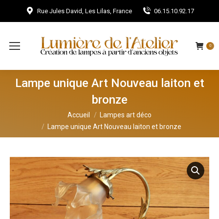
Rue Jules David, Les Lilas, France
06.15.10.92.17
0
Lampe unique Art Nouveau laiton et
bronze
Vous êtes ici :
Accueil
Lampes art déco
Lampe unique Art Nouveau laiton et bronze