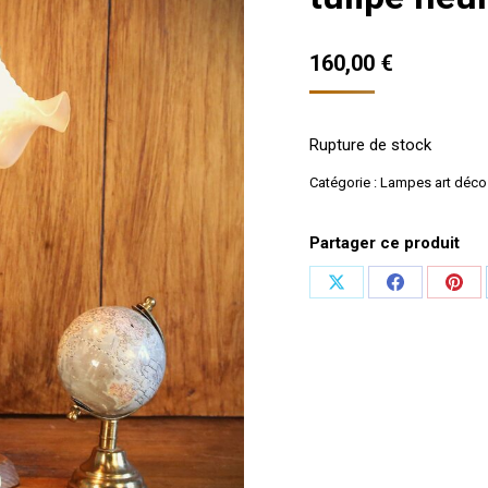
160,00
€
Rupture de stock
Catégorie :
Lampes art déco
Partager ce produit
Partager
Partager
Part
sur
sur
sur
X
Facebook
Pint