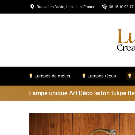
Rue Jules David, Les Lilas, France
06.15.10.92.17
Lampes de métier
Lampes récup
L
Lampe unique Art Déco laiton tulipe fle