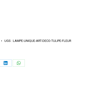
UGS :
LAMPE-UNIQUE-ART-DECO-TULIPE-FLEUR
ager
Partager
Partager
sur
sur
erest
LinkedIn
WhatsApp