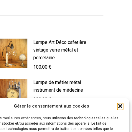
Lampe Art Déco cafetière
vintage verre métal et
porcelaine
100,00
€
Lampe de métier métal
instrument de médecine
200,00
€
Gérer le consentement aux cookies
les meilleures expériences, nous utilisons des technologies telles que les
Lampe à poser Art Déco style
 stocker et/ou accéder aux informations des appareils. Le fait de
ces technologies nous permettra de traiter des données telles que le
brocante