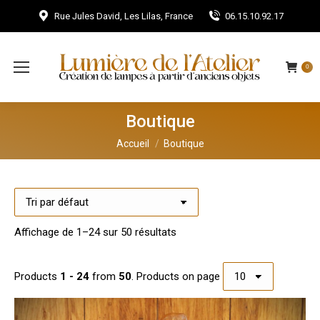
Rue Jules David, Les Lilas, France
06.15.10.92.17
0
Boutique
Vous êtes ici :
Accueil
Boutique
Affichage de 1–24 sur 50 résultats
Products
1 - 24
from
50
. Products on page