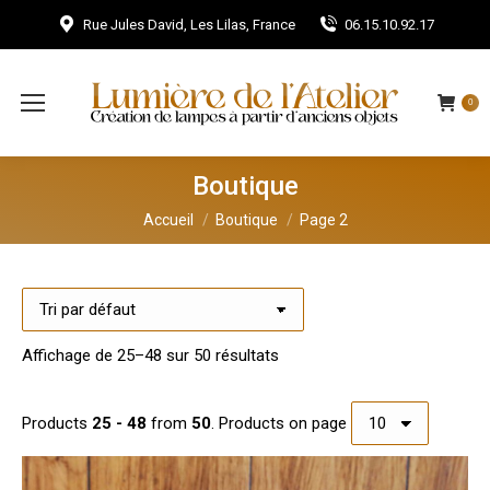
Rue Jules David, Les Lilas, France
06.15.10.92.17
0
Boutique
Vous êtes ici :
Accueil
Boutique
Page 2
Affichage de 25–48 sur 50 résultats
Products
25 - 48
from
50
. Products on page